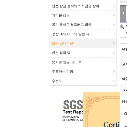
안전 잠금 블랙박스 & 잠금 장비
케이블 잠금
공기 록아웃 & 플러그 잠금
공장 폐쇄 태그와 발판 태그
잠금 스테이션
유
안전 잠금 백
놋쇠로 만든 패드 록
고
주도하는 섬광
색
충전소
크
용