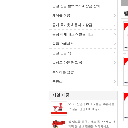
안전 잠금 블랙박스 & 잠금 장비
밸
케이블 잠금
공기 록아웃 & 플러그 잠금
공장 폐쇄 태그와 발판 태그
잠금 스테이션
안전 잠금 백
놋쇠로 만든 패드 록
주도하는 섬광
충전소
제일 제품
533G 산업적 PA Ｔ - 핸들 보편적 밸
브 잠금, 안전 LOTO 장비
볼 밸브를 위한 7 패드 록 PP 재료 경
제적 볼 밸브 잠금을 허락하세요