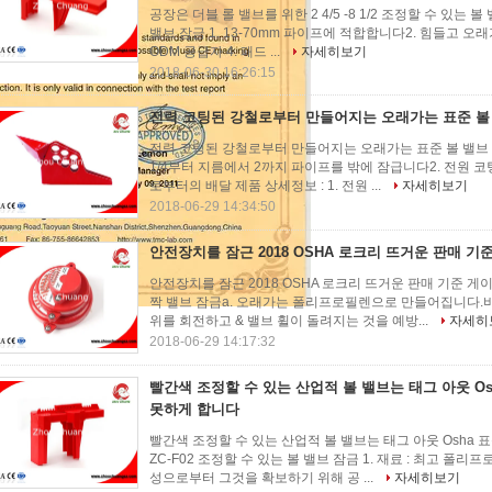
공장은 더블 롤 밸브를 위한 2 4/5 -8 1/2 조정할 수 있는 
밸브 잠금 1. 13-70mm 파이프에 적합합니다2. 힘들고 
ODM 공급자 4. 패드 ...
자세히보기
2018-06-30 16:26:15
전력 코팅된 강철로부터 만들어지는 오래가는 표준 볼 
전력 코팅된 강철로부터 만들어지는 오래가는 표준 볼 밸브 로크 
1/4부터 지름에서 2까지 파이프를 밖에 잠급니다2. 전원
로부터의 배달 제품 상세정보 : 1. 전원 ...
자세히보기
2018-06-29 14:34:50
안전장치를 잠근 2018 OSHA 로크리 뜨거운 판매 기
안전장치를 잠근 2018 OSHA 로크리 뜨거운 판매 기준 게이
짝 밸브 잠금a. 오래가는 폴리프로필렌으로 만들어집니다.비
위를 회전하고 & 밸브 휠이 돌려지는 것을 예방...
자세히
2018-06-29 14:17:32
빨간색 조정할 수 있는 산업적 볼 밸브는 태그 아웃 O
못하게 합니다
빨간색 조정할 수 있는 산업적 볼 밸브는 태그 아웃 Osha
ZC-F02 조정할 수 있는 볼 밸브 잠금 1. 재료 : 최고 폴리
성으로부터 그것을 확보하기 위해 공 ...
자세히보기