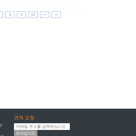
8
9
10
>>
>|
견적 요청
푸
보내십시오