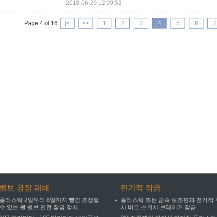
2018-06-29 12:09:53
Page 4 of 16
|<
<<
1
2
3
4
5
6
7
밸브 공장 폐쇄
전기적 잠금
플라스틱 2일부터 8일까지 빨간 조정할
플라스틱 또는 금속 보조편과 전기적 
수 있는 볼 밸브 안전 잠금 장치
시 버튼 스위치 브레이커 잠금