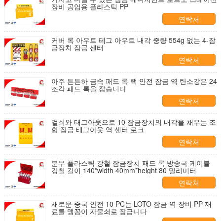
장비 공업용 플라스틱 PP
연락처
커버 록 아우트 테그 아우트 내각 중량 554g 없는 4-잠
금장치 잠금 센터
연락처
아주 튼튼하 금속 패드 록 랙 안전 잠금 역 탄소강은 24
조각 패드 록을 잡습니다
연락처
걸쇠와 태그아웃으로 10 잠금장치의 내각을 채우는 조
합 잠금 태그아웃 역 센터 로크
연락처
분무 플라스틱 강철 잠금장치 패드 록 방송국 케이블
강철 길이 140*width 40mm*height 80 밀리미터
연락처
새로운 중국 안전 10 PC는 LOTO 잠금 역 장비 PP 재
료를 맹꽁이 자물쇠로 잠급니다