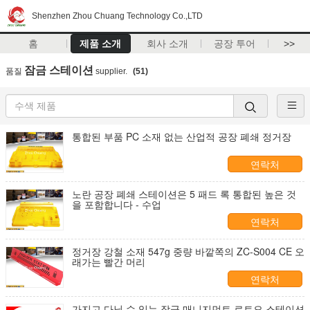
Shenzhen Zhou Chuang Technology Co.,LTD
홈
제품 소개
회사 소개
공장 투어
>>
잠금 스테이션
품질
supplier.
(51)
통합된 부품 PC 소재 없는 산업적 공장 폐쇄 정거장
연락처
노란 공장 폐쇄 스테이션은 5 패드 록 통합된 높은 것
을 포함합니다 - 수업
연락처
정거장 강철 소재 547g 중량 바깥쪽의 ZC-S004 CE 오
래가는 빨간 머리
연락처
가지고 다닐 수 있는 잠금 매니지먼트 로트오 스테이션